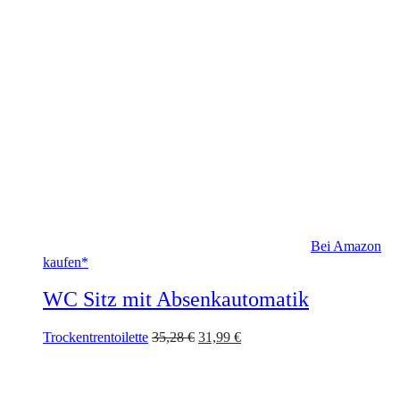
Bei Amazon
kaufen*
WC Sitz mit Absenkautomatik
Ursprünglicher
Aktueller
Trockentrentoilette
35,28
€
31,99
€
Preis
Preis
war:
ist:
35,28 €
31,99 €.