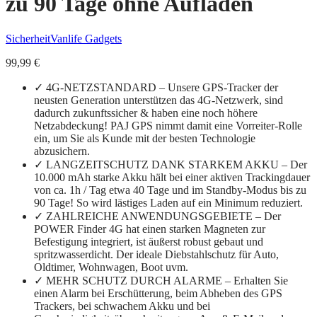
zu 90 Tage ohne Aufladen
Sicherheit
Vanlife Gadgets
99,99
€
✓ 4G-NETZSTANDARD – Unsere GPS-Tracker der
neusten Generation unterstützen das 4G-Netzwerk, sind
dadurch zukunftssicher & haben eine noch höhere
Netzabdeckung! PAJ GPS nimmt damit eine Vorreiter-Rolle
ein, um Sie als Kunde mit der besten Technologie
abzusichern.
✓ LANGZEITSCHUTZ DANK STARKEM AKKU – Der
10.000 mAh starke Akku hält bei einer aktiven Trackingdauer
von ca. 1h / Tag etwa 40 Tage und im Standby-Modus bis zu
90 Tage! So wird lästiges Laden auf ein Minimum reduziert.
✓ ZAHLREICHE ANWENDUNGSGEBIETE – Der
POWER Finder 4G hat einen starken Magneten zur
Befestigung integriert, ist äußerst robust gebaut und
spritzwasserdicht. Der ideale Diebstahlschutz für Auto,
Oldtimer, Wohnwagen, Boot uvm.
✓ MEHR SCHUTZ DURCH ALARME – Erhalten Sie
einen Alarm bei Erschütterung, beim Abheben des GPS
Trackers, bei schwachem Akku und bei