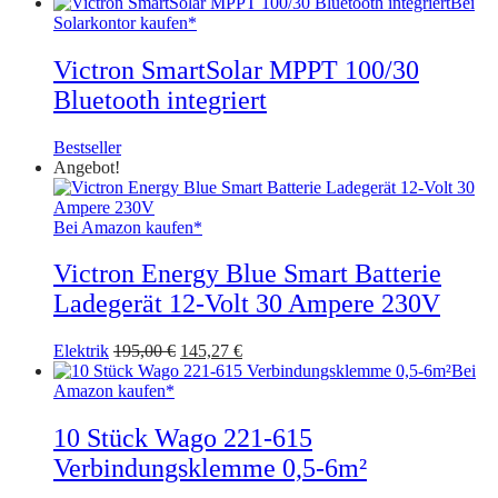
Bei
Solarkontor kaufen*
Victron SmartSolar MPPT 100/30
Bluetooth integriert
Bestseller
Angebot!
Bei Amazon kaufen*
Victron Energy Blue Smart Batterie
Ladegerät 12-Volt 30 Ampere 230V
Ursprünglicher
Aktueller
Elektrik
195,00
€
145,27
€
Preis
Preis
Bei
war:
ist:
Amazon kaufen*
195,00 €
145,27 €.
10 Stück Wago 221-615
Verbindungsklemme 0,5-6m²