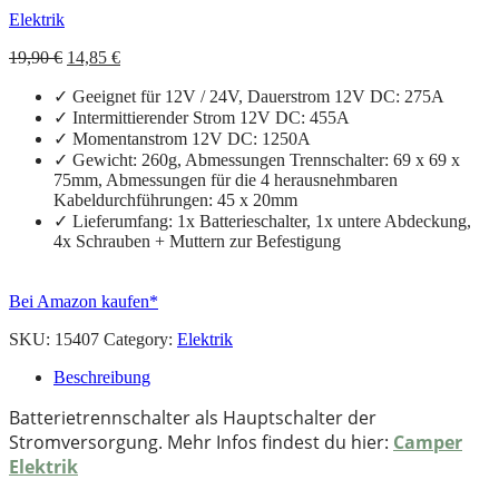
Elektrik
Ursprünglicher
Aktueller
19,90
€
14,85
€
Preis
Preis
✓ Geeignet für 12V / 24V, Dauerstrom 12V DC: 275A
war:
ist:
19,90 €
14,85 €.
✓ Intermittierender Strom 12V DC: 455A
✓ Momentanstrom 12V DC: 1250A
✓ Gewicht: 260g, Abmessungen Trennschalter: 69 x 69 x
75mm, Abmessungen für die 4 herausnehmbaren
Kabeldurchführungen: 45 x 20mm
✓ Lieferumfang: 1x Batterieschalter, 1x untere Abdeckung,
4x Schrauben + Muttern zur Befestigung
Bei Amazon kaufen*
SKU:
15407
Category:
Elektrik
Beschreibung
Batterietrennschalter als Hauptschalter der
Stromversorgung. Mehr Infos findest du hier:
Camper
Elektrik