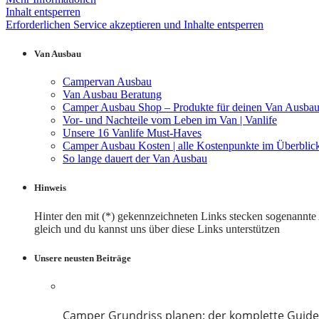
Inhalt entsperren
Erforderlichen Service akzeptieren und Inhalte entsperren
Van Ausbau
Campervan Ausbau
Van Ausbau Beratung
Camper Ausbau Shop – Produkte für deinen Van Ausba
Vor- und Nachteile vom Leben im Van | Vanlife
Unsere 16 Vanlife Must-Haves
Camper Ausbau Kosten | alle Kostenpunkte im Überblic
So lange dauert der Van Ausbau
Hinweis
Hinter den mit (*) gekennzeichneten Links stecken sogenannte Af
gleich und du kannst uns über diese Links unterstützen
Unsere neusten Beiträge
Camper Grundriss planen: der komplette Guide