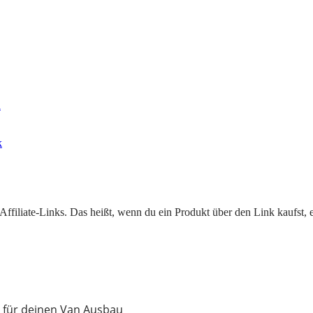
u
k
filiate-Links. Das heißt, wenn du ein Produkt über den Link kaufst, erh
 für deinen Van Ausbau