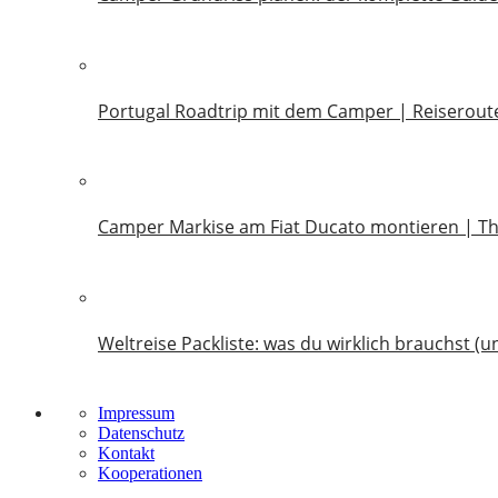
18. Juli 2026
Portugal Roadtrip mit dem Camper | Reiseroute
18. Juni 2026
Camper Markise am Fiat Ducato montieren | T
14. Juni 2026
Weltreise Packliste: was du wirklich brauchst (u
14. März 2026
Impressum
Datenschutz
Kontakt
Kooperationen