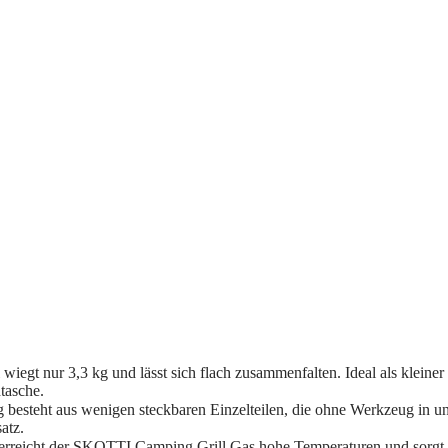
 nur 3,3 kg und lässt sich flach zusammenfalten. Ideal als kleiner Ga
tasche.
besteht aus wenigen steckbaren Einzelteilen, die ohne Werkzeug in unt
atz.
erreicht der SKOTTI Camping Grill Gas hohe Temperaturen und sorgt für