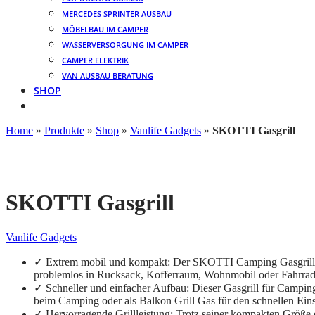
MERCEDES SPRINTER AUSBAU
MÖBELBAU IM CAMPER
WASSERVERSORGUNG IM CAMPER
CAMPER ELEKTRIK
VAN AUSBAU BERATUNG
SHOP
Home
»
Produkte
»
Shop
»
Vanlife Gadgets
»
SKOTTI Gasgrill
SKOTTI Gasgrill
Vanlife Gadgets
✓ Extrem mobil und kompakt: Der SKOTTI Camping Gasgrill wiegt
problemlos in Rucksack, Kofferraum, Wohnmobil oder Fahrrad
✓ Schneller und einfacher Aufbau: Dieser Gasgrill für Camping 
beim Camping oder als Balkon Grill Gas für den schnellen Eins
✓ Hervorragende Grillleistung: Trotz seiner kompakten Größe 