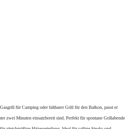
sgrill für Camping oder faltbarer Grill für den Balkon, passt er
er zwei Minuten einsatzbereit sind. Perfekt für spontane Grillabende
 gleichmäßige Hitzeverteilung. Ideal für saftige Steaks und