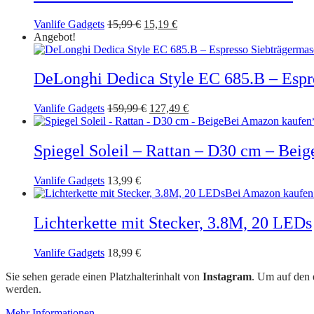
Ursprünglicher
Aktueller
Vanlife Gadgets
15,99
€
15,19
€
Preis
Preis
Angebot!
war:
ist:
15,99 €
15,19 €.
DeLonghi Dedica Style EC 685.B – Espr
Ursprünglicher
Aktueller
Vanlife Gadgets
159,99
€
127,49
€
Preis
Preis
Bei Amazon kaufen
war:
ist:
159,99 €
127,49 €.
Spiegel Soleil – Rattan – D30 cm – Beig
Vanlife Gadgets
13,99
€
Bei Amazon kaufen
Lichterkette mit Stecker, 3.8M, 20 LEDs
Vanlife Gadgets
18,99
€
Sie sehen gerade einen Platzhalterinhalt von
Instagram
. Um auf den e
werden.
Mehr Informationen