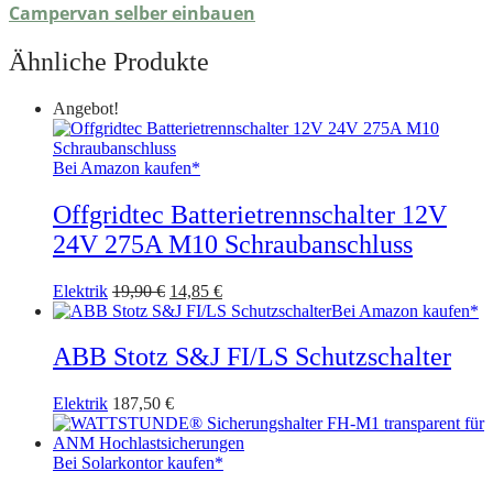
Campervan selber einbauen
Ähnliche Produkte
Angebot!
Bei Amazon kaufen*
Offgridtec Batterietrennschalter 12V
24V 275A M10 Schraubanschluss
Ursprünglicher
Aktueller
Elektrik
19,90
€
14,85
€
Preis
Preis
Bei Amazon kaufen*
war:
ist:
19,90 €
14,85 €.
ABB Stotz S&J FI/LS Schutzschalter
Elektrik
187,50
€
Bei Solarkontor kaufen*