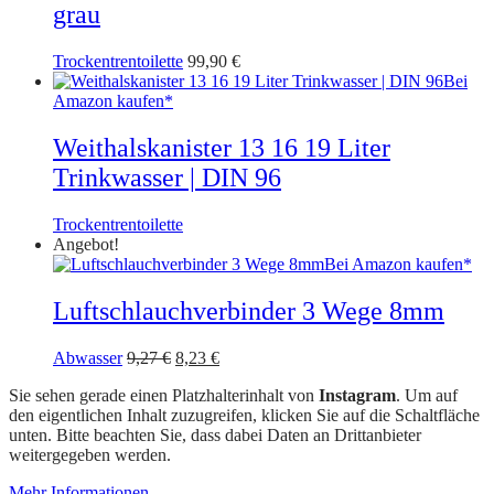
grau
Trockentrentoilette
99,90
€
Bei
Amazon kaufen*
Weithalskanister 13 16 19 Liter
Trinkwasser | DIN 96
Trockentrentoilette
Angebot!
Bei Amazon kaufen*
Luftschlauchverbinder 3 Wege 8mm
Ursprünglicher
Aktueller
Abwasser
9,27
€
8,23
€
Preis
Preis
Sie sehen gerade einen Platzhalterinhalt von
Instagram
. Um auf
war:
ist:
den eigentlichen Inhalt zuzugreifen, klicken Sie auf die Schaltfläche
9,27 €
8,23 €.
unten. Bitte beachten Sie, dass dabei Daten an Drittanbieter
weitergegeben werden.
Mehr Informationen