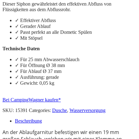
Dieser Siphon gewährleistet den effektiven Abfluss von
Flüssigkeiten aus dem Abflussrohr.
✓
Effektiver Abfluss
✓
Gerader Ablauf
✓
Passt perfekt an alle Dometic Spülen
✓
Mit Stöpsel
Technische Daten
✓
Für 25 mm Abwasserschlauch
✓
Für Öffnung Ø 38 mm
✓
Für Ablauf Ø 37 mm
✓
Ausführung: gerade
✓
Gewicht: 0,05 kg
Bei CampingWagner kaufen*
SKU:
15391
Categories:
Dusche
,
Wasserversorgung
Beschreibung
An der Ablaufgarnitur befestigen wir einen 19 mm
großen Schlauch, welchen wir mit einer Klemme an