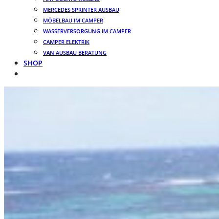
MERCEDES SPRINTER AUSBAU
MÖBELBAU IM CAMPER
WASSERVERSORGUNG IM CAMPER
CAMPER ELEKTRIK
VAN AUSBAU BERATUNG
SHOP