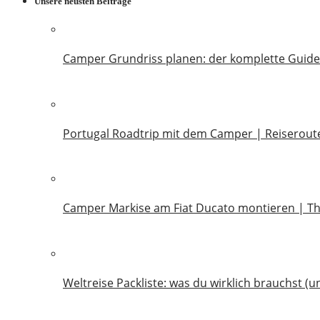
Unsere neusten Beiträge
Camper Grundriss planen: der komplette Guide
18. Juli 2026
Portugal Roadtrip mit dem Camper | Reiseroute
18. Juni 2026
Camper Markise am Fiat Ducato montieren | T
14. Juni 2026
Weltreise Packliste: was du wirklich brauchst (u
14. März 2026