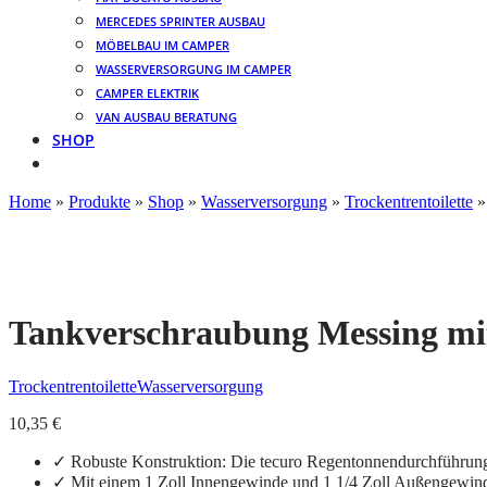
MERCEDES SPRINTER AUSBAU
MÖBELBAU IM CAMPER
WASSERVERSORGUNG IM CAMPER
CAMPER ELEKTRIK
VAN AUSBAU BERATUNG
SHOP
Home
»
Produkte
»
Shop
»
Wasserversorgung
»
Trockentrentoilette
»
Tankverschraubung Messing mit 
Trockentrentoilette
Wasserversorgung
10,35
€
✓ Robuste Konstruktion: Die tecuro Regentonnendurchführung 
✓ Mit einem 1 Zoll Innengewinde und 1 1/4 Zoll Außengewinde