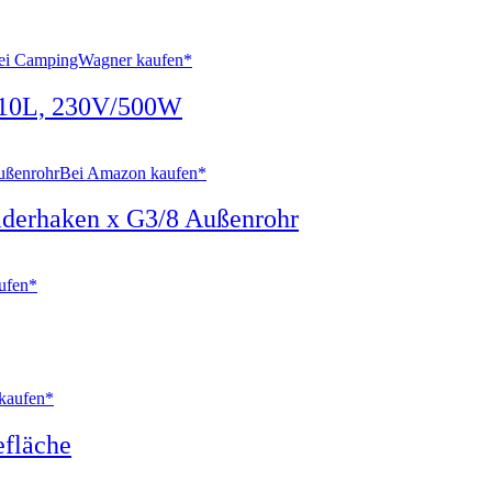
ei CampingWagner kaufen*
, 10L, 230V/500W
Bei Amazon kaufen*
iderhaken x G3/8 Außenrohr
ufen*
kaufen*
efläche