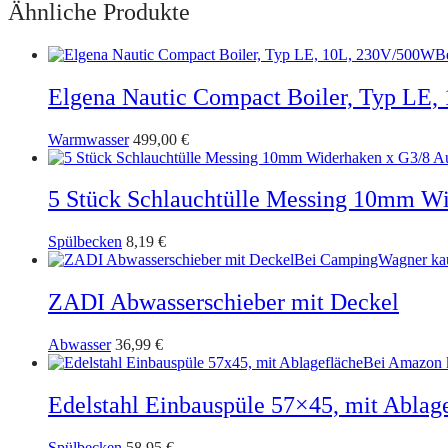
Ähnliche Produkte
B
Elgena Nautic Compact Boiler, Typ LE
Warmwasser
499,00
€
5 Stück Schlauchtülle Messing 10mm W
Spülbecken
8,19
€
Bei CampingWagner ka
ZADI Abwasserschieber mit Deckel
Abwasser
36,99
€
Bei Amazon 
Edelstahl Einbauspüle 57×45, mit Ablag
Spülbecken
58,95
€