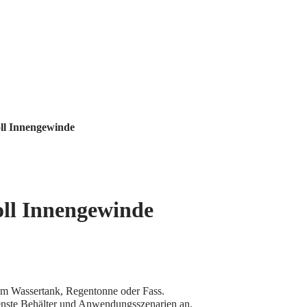
ll Innengewinde
oll Innengewinde
em Wassertank, Regentonne oder Fass.
enste Behälter und Anwendungsszenarien an.