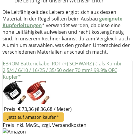
Die Leitung für unseren Wechselrichter
Die Leitfähigkeit des Leiters ergibt sich aus dessen
Material. In der Regel sollten beim Ausbau
geeignete
Kupferleitungen
* verwendet werden, da diese eine
hohe Leitfähigkeit aufweisen und recht kostengünstig
sind. In unserem Rechner kannst du zum Vergleich auch
Aluminium auswählen, was den großen Unterschied der
verschiedenen Materialien anschaulich macht.
EBROM Batteriekabel ROT (+) SCHWARZ (-) als Kombi
2,5/4 / 6/10 / 16/25 / 35/50 oder 70 mm² 99,9% OFC
Kupfer*
Preis: € 73,36
(€ 36,68 / Meter)
Jetzt auf Amazon kaufen*
Preis inkl. MwSt., zzgl. Versandkosten