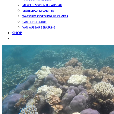
MERCEDES SPRINTER AUSBAU
MÖBELBAU IM CAMPER
WASSERVERSORGUNG IM CAMPER
CAMPER ELEKTRIK
VAN AUSBAU BERATUNG
SHOP