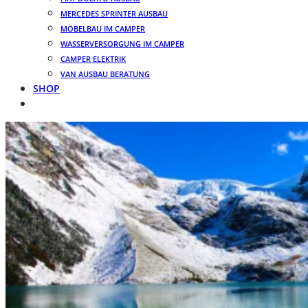
MERCEDES SPRINTER AUSBAU
MÖBELBAU IM CAMPER
WASSERVERSORGUNG IM CAMPER
CAMPER ELEKTRIK
VAN AUSBAU BERATUNG
SHOP